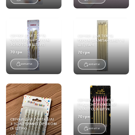
СВІЧКИ ДЛЯ ТОРТА
СВІЧКИ ДЛЯ ТОРТА
"КОКТЕЙЛЬНІ" ХРОМ
"ХРОМ ШАМПАНСЬКЕ", 6
ЗОЛОТО, 6 ШТ/УП
ШТ./ПАЧ.
70 грн
70 грн
КУПИТИ
КУПИТИ
СВІЧКИ ДЛЯ ТОРТА
ГРАДІЄНТ РОЖЕВИЙ -
ЗОЛОТО, 6 ШТУК
70 грн
СВІЧКИ ДЛЯ ТОРТА БІЛІ
З ЗОЛОТИМИ ГОРОХОМ
(6 ШТУК)
КУПИТИ