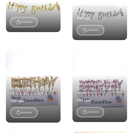
ЗОЛОТО
ПАПЕРОВА ГІРЛЯНДА
100 грн
HAPPY BIRTHDAY СРІБЛО
100 грн
КУПИТИ
КУПИТИ
СВІЧКИ БУКВИ «HAPPY
BIRTHDAY» РОЖЕВЕ
СВІЧКИ БУКВИ «HAPPY
ЗОЛОТО
BIRTHDAY» ЗОЛОТО
100 грн
100 грн
КУПИТИ
КУПИТИ