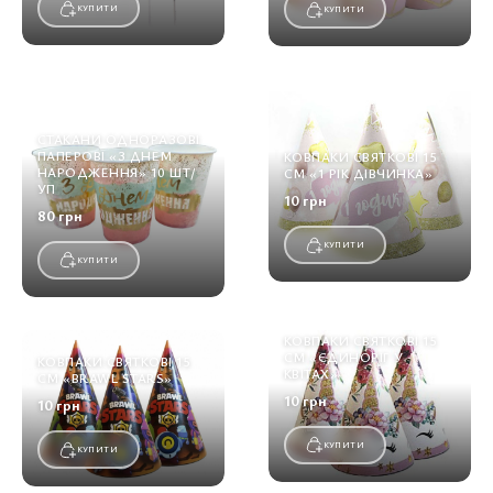
КУПИТИ
КУПИТИ
СТАКАНИ ОДНОРАЗОВІ
ПАПЕРОВІ «З ДНЕМ
КОВПАКИ СВЯТКОВІ 15
НАРОДЖЕННЯ» 10 ШТ/
СМ «1 РІК ДІВЧИНКА»
УП
10 грн
80 грн
КУПИТИ
КУПИТИ
КОВПАКИ СВЯТКОВІ 15
СМ «ЄДИНОРІГ У
КОВПАКИ СВЯТКОВІ 15
КВІТАХ»
СМ «BRAWL STARS»
10 грн
10 грн
КУПИТИ
КУПИТИ