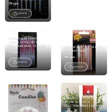
70 грн
КУПИТИ
СВІЧКИ ДЛЯ ТОРТА
ОМБРЕ БОРДОВІ З
ПІДСТАВКАМИ, 10 ШТУК
СВІЧКИ ДЛЯ ТОРТА РОЖ
ЗОЛ/БІЛ 12ШТ
75 грн
80 грн
КУПИТИ
КУПИТИ
СВІЧКИ ДЛЯ ТОРТА
ХРОМ ЗОЛОТІ З
ПІДСТАВКАМИ, 6 ШТУК
70 грн