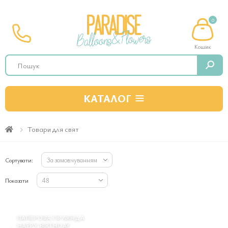
0
Кошик
Search
КАТАЛОГ
Товари для свят
Приймання замовлень
09:00 - 21:00
ПН - СБ
Сортувати:
Вихідний
НД
Показати
Магазин
10:00 - 19:00
ПН - СБ
Вихідний
НД
ПАПЕРОВА ГІРЛЯНДА
HAPPY BIRTHDAY