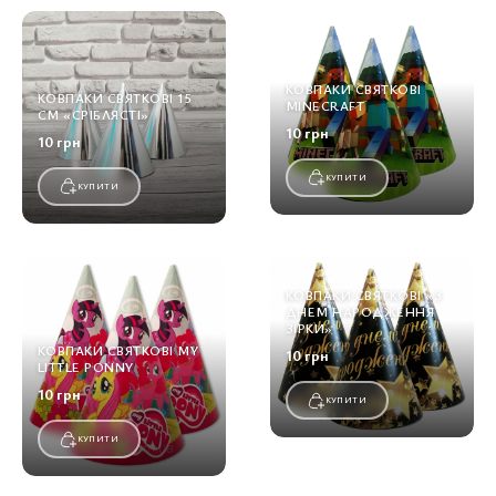
КОВПАКИ СВЯТКОВІ
КОВПАКИ СВЯТКОВІ 15
MINECRAFT
СМ «СРІБЛЯСТІ»
10 грн
10 грн
КУПИТИ
КУПИТИ
КОВПАКИ СВЯТКОВІ «З
ДНЕМ НАРОДЖЕННЯ
ЗІРКИ»
КОВПАКИ СВЯТКОВІ MY
10 грн
LITTLE PONNY
10 грн
КУПИТИ
КУПИТИ