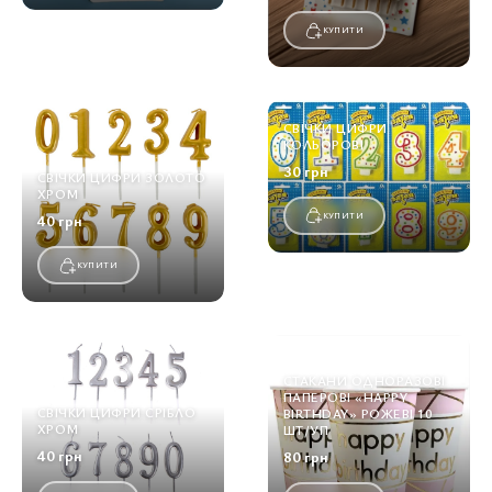
КУПИТИ
СВІЧКИ ЦИФРИ
КОЛЬОРОВІ
30 грн
СВІЧКИ ЦИФРИ ЗОЛОТО
ХРОМ
КУПИТИ
40 грн
КУПИТИ
СТАКАНИ ОДНОРАЗОВІ
ПАПЕРОВІ «HAPPY
СВІЧКИ ЦИФРИ СРІБЛО
BIRTHDAY» РОЖЕВІ 10
ХРОМ
ШТ/УП
40 грн
80 грн