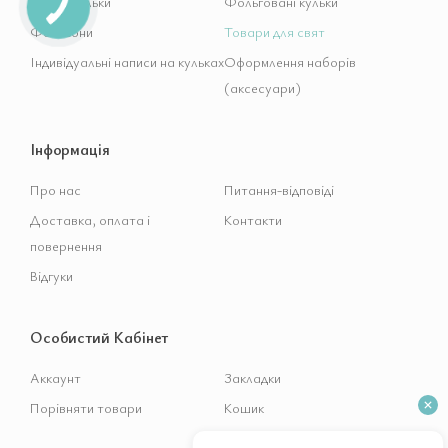
Гелієві кульки
Фольговані кульки
Фотозони
Товари для свят
Індивідуальні написи на кульках
Оформлення наборів
(аксесуари)
Інформація
Про нас
Питання-відповіді
Доставка, оплата і
Контакти
повернення
Відгуки
Особистий Кабінет
Аккаунт
Закладки
Порівняти товари
Кошик