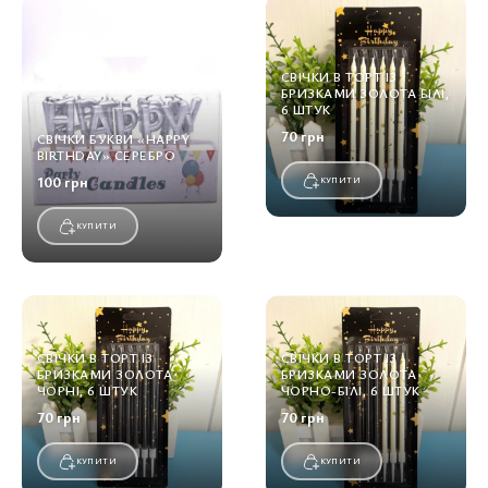
СВІЧКИ В ТОРТ ІЗ
БРИЗКАМИ ЗОЛОТА БІЛІ,
6 ШТУК
70 грн
СВІЧКИ БУКВИ «HAPPY
BIRTHDAY» СЕРЕБРО
100 грн
КУПИТИ
КУПИТИ
СВІЧКИ В ТОРТ ІЗ
СВІЧКИ В ТОРТ ІЗ
БРИЗКАМИ ЗОЛОТА
БРИЗКАМИ ЗОЛОТА
ЧОРНІ, 6 ШТУК
ЧОРНО-БІЛІ, 6 ШТУК
70 грн
70 грн
КУПИТИ
КУПИТИ