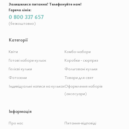
Залишилися питання? Телефонуйте нам!
Гаряча лінія:
0 800 337 657
(безкоштовно)
Категорії
Квіти
Комбо-набори
Готові набори кульок
Коробки - сюрприз
Гелієві кульки
Фольговані кульки
Фотозони
Товари для свят
Індивідуальні написи на кульках
Оформлення наборів
(аксесуари)
Інформація
Про нас
Питання-відповіді