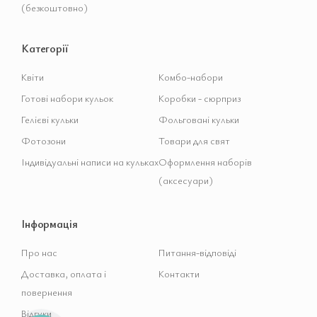
(безкоштовно)
Категорії
Квіти
Комбо-набори
Готові набори кульок
Коробки - сюрприз
Гелієві кульки
Фольговані кульки
Фотозони
Товари для свят
Індивідуальні написи на кульках
Оформлення наборів
(аксесуари)
Інформація
Про нас
Питання-відповіді
Доставка, оплата і
Контакти
повернення
Відгуки